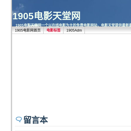
1905电影天堂网
1905电影天堂网一个以在线电影为主的免费电影网站，电影天堂提供最新
1905电影网首页
电影标签
1905Adm
留言本