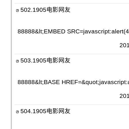
502
.
1905电影网友
88888&lt;EMBED SRC=javascript:alert(
201
503
.
1905电影网友
88888&lt;BASE HREF=&quot;javascript:al
201
504
.
1905电影网友