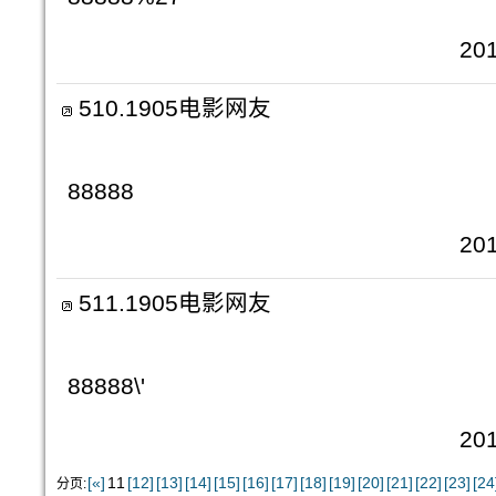
201
510
.
1905电影网友
88888
201
511
.
1905电影网友
88888\'
201
[«]
11
[12]
[13]
[14]
[15]
[16]
[17]
[18]
[19]
[20]
[21]
[22]
[23]
[24
分页: