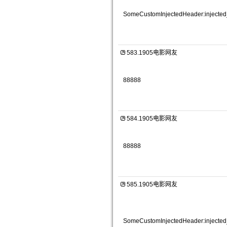
SomeCustomInjectedHeader:injected
583
.
1905电影网友
88888
584
.
1905电影网友
88888
585
.
1905电影网友
SomeCustomInjectedHeader:injected