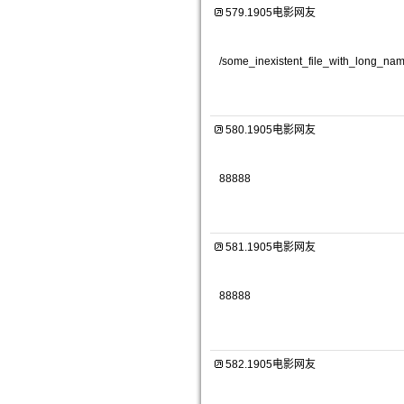
579
.
1905电影网友
/some_inexistent_file_with_long_na
580
.
1905电影网友
88888
581
.
1905电影网友
88888
582
.
1905电影网友