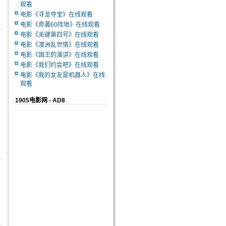
观看
电影《寻龙夺宝》在线观看
电影《奇袭60阵地》在线观看
电影《关键第四号》在线观看
电影《澳洲乱世情》在线观看
电影《国王的演讲》在线观看
电影《我们约会吧》在线观看
电影《我的女友是机器人》在线
观看
1905电影网 - AD8