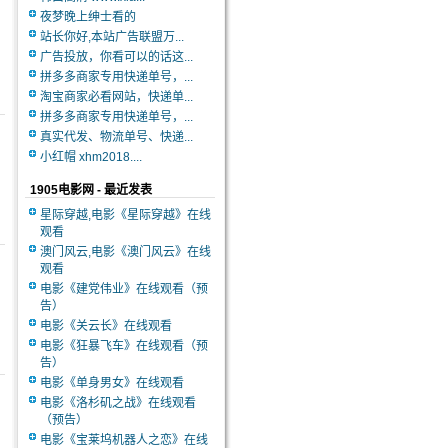
夜梦晚上绅士看的
站长你好,本站广告联盟万...
广告投放，你看可以的话这...
拼多多商家专用快递单号，...
淘宝商家必看网站，快递单...
拼多多商家专用快递单号，...
真实代发、物流单号、快递...
小红帽 xhm2018....
1905电影网 - 最近发表
星际穿越,电影《星际穿越》在线
观看
澳门风云,电影《澳门风云》在线
观看
电影《建党伟业》在线观看（预
告）
电影《关云长》在线观看
电影《狂暴飞车》在线观看（预
告）
电影《单身男女》在线观看
电影《洛杉矶之战》在线观看
（预告）
电影《宝莱坞机器人之恋》在线