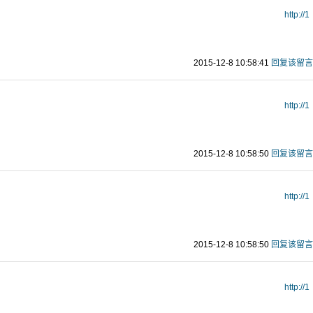
http://1
2015-12-8 10:58:41
回复该留言
http://1
2015-12-8 10:58:50
回复该留言
http://1
2015-12-8 10:58:50
回复该留言
http://1