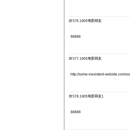
576
.
1905电影网友
88888
577
.
1905电影网友
http://some-inexistent-website.com/
578
.
1905电影网友1
88888