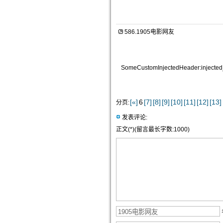
586
.
1905电影网友
SomeCustomInjectedHeader:injected
[«]
6
[7]
[8]
[9]
[10]
[11]
[12]
[13]
分页:
发表评论:
正文(*)(留言最长字数:1000)