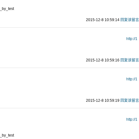
_by_test
2015-12-8 10:59:14
回复该留言
http://1
2015-12-8 10:59:16
回复该留言
http://1
2015-12-8 10:59:19
回复该留言
http://1
_by_test