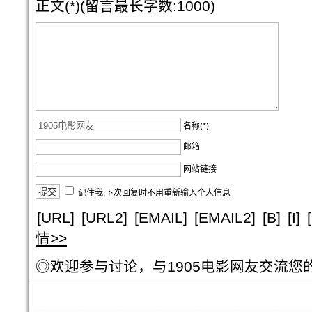
正文(*)(留言最长字数:1000)
名称(*)
邮箱
网站链接
记住我,下次回复时不用重新输入个人信息
[URL]
[URL2]
[EMAIL]
[EMAIL2]
[B]
[I]
情>>
◎欢迎参与讨论，与1905电影网友交流您