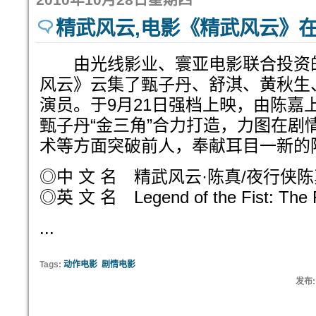
精武风云,电影《精武风云》
由光线影业、寰亚电影联合投资
风云》云集了甄子丹、舒淇、黄秋生
演员。于9月21日强档上映，由陈嘉
甄子丹“金三角”合力打造，力图在剧
术等方面突破前人，奉献耳目一新的陈真
◎中 文 名 精武风云·陈真/夜行侠
◎英 文 名 Legend of the Fist: The R
...
Tags:
动作电影
剧情电影
发布: