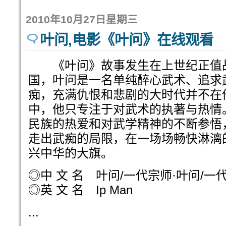
2010年10月27日星期三
叶问,电影《叶问》在线观看
《叶问》故事发生在上世纪正值
国，叶问是一名单纯醉心武术、追求
痴，充满仇恨和悲剧的大时代并不在
中，他只专注于对武术的执著与热情
民族的热爱和对武学精神的不断参悟
走出武痴的局限，在一场场畅快淋漓
兴中华的大旗。
◎中 文 名 叶问/一代宗师·叶问/一
◎英 文 名 Ip Man
...