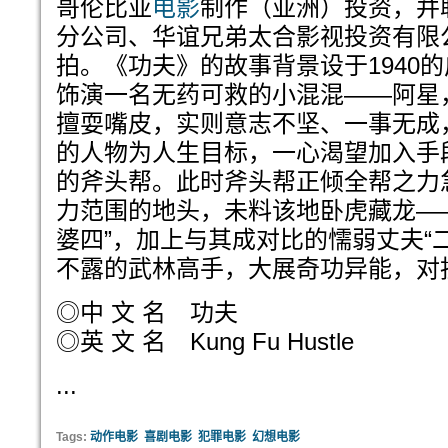
哥伦比亚
电影
制作（亚洲）投资，并
分公司、华谊兄弟太合影视投资有限
拍。《功夫》的故事背景设于1940
饰演一名无药可救的小混混——阿星
擅耍嘴皮，实则意志不坚、一事无成
的人物为人生目标，一心渴望加入手
的斧头帮。此时斧头帮正倾全帮之力
力范围的地头，未料该地卧虎藏龙—
婆四”，加上与其成对比的懦弱丈夫“
不露的武林高手，大展奇功异能，对
◎中 文 名 功夫
◎英 文 名 Kung Fu Hustle
...
Tags:
动作电影
喜剧电影
犯罪电影
幻想电影