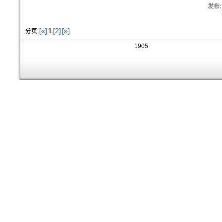
发布:
[«]
1
[2]
[»]
分页:
1905