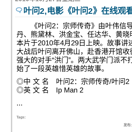
叶问2,电影《叶问2》在线观
《叶问2：宗师传奇》由叶伟信导
丹、熊黛林、洪金宝、任达华、黄晓
本片于2010年4月29日上映。故事
大战后叶问离开佛山，赴香港开馆收
强大的对手“洪门”。两大武学门派不
始了一段英雄惜英雄的故事。
◎中 文 名 叶问2：宗师传奇/叶问2
◎英 文 名 Ip Man 2
...
Tags:
发布: