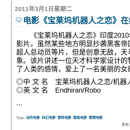
2011年3月1日星期二
电影《宝莱坞机器人之恋》在
《宝莱坞机器人之恋》印度2010
影片。虽然某些地方明显抄袭黑客帝
超人总动员等片，但是创意无敌，天
象。该片讲述一位天才科学家设计的
了人类的感情，爱上了一名美丽的女郎
◎中 文 名 宝莱坞机器人之恋/机器
◎英 文 名 Endhiran/Robo
...
Tags:
动作电影
科幻电影
冒险电影
喜剧电影
爱情电影
发布: