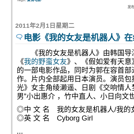
Tags:
爱情电影
发布
2011年2月1日星期二
电影《我的女友是机器人》在
《我的女友是机器人》由韩国导
《
我的野蛮女友
》、《假如爱有天意
的一部电影作品，同时为郭在容首部
作。片内全部起用日本演员。演员包
光》女主角绫濑遥、日剧《交响情人
男”小出惠介 ，竹中直人、小日向文
◎中 文 名 我的女友是机器人/我
◎英 文 名 Cyborg Girl
...