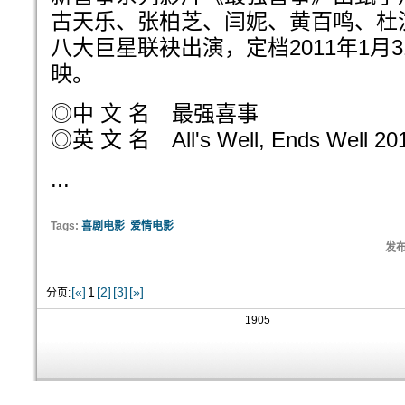
古天乐、张柏芝、闫妮、黄百鸣、杜
八大巨星联袂出演，定档2011年1月
映。
◎中 文 名 最强喜事
◎英 文 名 All's Well, Ends Well 20
...
Tags:
喜剧电影
爱情电影
发布
[«]
1
[2]
[3]
[»]
分页:
1905