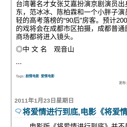
台湾著名才女张艾嘉扮演京剧演员出
东，范冰冰、陈柏霖和一个小胖子演
轻的高考落榜的“90后”房客。预计200
的戏将会在成都市区拍摄，成都普通
商场都将进入镜头。
◎中 文 名 观音山
...
Tags:
剧情电影
爱情电影
发布:
2011年1月23日星期日
将爱情进行到底,电影《将爱
电影版《将爱情进行到底》并不