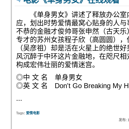
电影《单身男女》在线观看
《单身男女》讲述了释放办公室
应，划出时势爱情最窝心贴身的人与
不恭的金融才俊帅哥张申然（古天乐
专才的苏州女孩程子欣（高圆圆），
（吴彦祖）却是活在火星上的绝世好
风沉醉于中环这片金融地，在咫尺相
构成宏伟壮丽的爱情迷宫。
◎中 文 名 单身男女
◎英 文 名 Don't Go Breaking My H
...
Tags:
爱情电影
发布: 