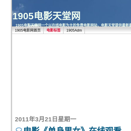
1905电影天堂网
1905电影天堂网一个以在线电影为主的免费电影网站，电影天堂提供最新
1905电影网首页
电影标签
1905Adm
2011年3月21日星期一