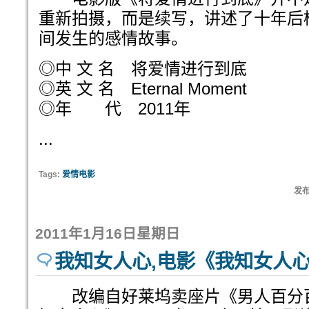
重新拍摄，而是续写，讲述了十年后
间发生的感情故事。
◎中 文 名 将爱情进行到底
◎英 文 名 Eternal Moment
◎年 代 2011年
...
Tags:
爱情电影
发布
2011年1月16日星期日
我知女人心,电影《我知女人
改编自好莱坞卖座片《男人百分