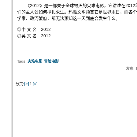
《2012》是一部关于全球毁灭的灾难电影，它讲述在2012
们的主人公如何挣扎求生。玛雅文明预言它是世界末日，而各个
学家、政河蟹府，都无法预知这一天到底会发生什么。
◎中 文 名 2012
◎英 文 名 2012
...
Tags:
灾难电影
冒险电影
发布: 
[«]
1
[»]
分页: